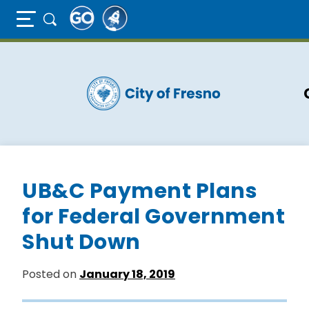
Full Page Mobile Menu Toggle
Skip
to
main
content
UB&C Payment Plans
for Federal Government
Shut Down
Posted on
January 18, 2019