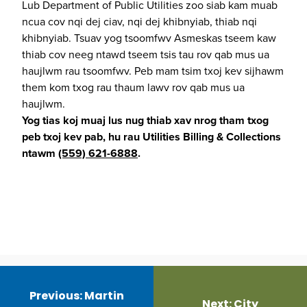
Lub Department of Public Utilities zoo siab kam muab
ncua cov nqi dej ciav, nqi dej khibnyiab, thiab nqi
khibnyiab. Tsuav yog tsoomfwv Asmeskas tseem kaw
thiab cov neeg ntawd tseem tsis tau rov qab mus ua
haujlwm rau tsoomfwv. Peb mam tsim txoj kev sijhawm
them kom txog rau thaum lawv rov qab mus ua
haujlwm.
Yog tias koj muaj lus nug thiab xav nrog tham txog
peb txoj kev pab, hu rau Utilities Billing & Collections
ntawm
(559) 621-6888
.
Post
navigation
Previous:
Martin
Next:
City