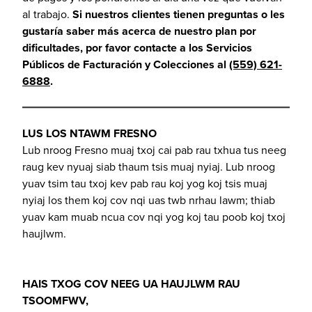
al trabajo.
Si nuestros clientes tienen preguntas o les
gustaría saber más acerca de nuestro plan por
dificultades, por favor contacte a los Servicios
Públicos de Facturación y Colecciones al
(559) 621-
6888
.
LUS LOS NTAWM FRESNO
Lub nroog Fresno muaj txoj cai pab rau txhua tus neeg
raug kev nyuaj siab thaum tsis muaj nyiaj. Lub nroog
yuav tsim tau txoj kev pab rau koj yog koj tsis muaj
nyiaj los them koj cov nqi uas twb nrhau lawm; thiab
yuav kam muab ncua cov nqi yog koj tau poob koj txoj
haujlwm.
HAIS TXOG COV NEEG UA HAUJLWM RAU
TSOOMFWV,